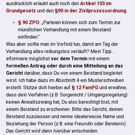
ausdrücklich erlaubt auch noch den
Artikel 103 im
Grundgesetz
und den
§90 in der Zivilprozessordnung
.
§ 90 ZPO:
„Parteien können sich zum Termin zur
mündlichen Verhandlung mit einem Beistand
einfinden.“
Was aber sollte man im Vorfeld tun, damit am Tag der
Verhandlung alles reibungslos verläuft?
Mein Tipp …
informiere möglichst
vor dem Termin
mit einem
formellen Antrag oder durch eine Mitteilung an das
Gericht
darüber, dass Du von einem Beistand begleitet
wirst. Ich habe dazu im Abschnitt 4 ein Musterschreiben
erstellt.
Stütze dich hierbei auf
§ 12 FamFG
und erwähne,
dass dein Verfahren (z.B. Sorgerecht / Umgangsregelung)
keinen Anwaltszwang hat, Du also berechtigt bist, mit
einem Beistand zu erscheinen.
Bitte das Gericht, deinen
Beistand zuzulassen und nenne idealerweise Name und
Beziehung der Person (z.B. ein
e Freund
in oder Berater
in).
Das Gericht wird dann hierüber entscheiden.