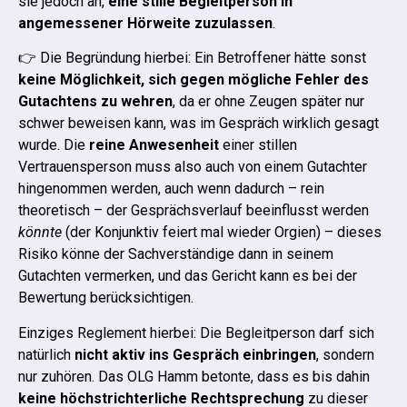
sie jedoch an,
eine stille Begleitperson in
angemessener Hörweite zuzulassen
.
👉 Die Begründung hierbei: Ein Betroffener hätte sonst
keine Möglichkeit, sich gegen mögliche Fehler des
Gutachtens zu wehren
, da er ohne Zeugen später nur
schwer beweisen kann, was im Gespräch wirklich gesagt
wurde.
Die
reine Anwesenheit
einer stillen
Vertrauensperson muss also auch von einem Gutachter
hingenommen werden, auch wenn dadurch – rein
theoretisch – der Gesprächsverlauf beeinflusst werden
könnte
(der Konjunktiv feiert mal wieder Orgien) – dieses
Risiko könne der Sachverständige dann in seinem
Gutachten vermerken, und das Gericht kann es bei der
Bewertung berücksichtigen.
Einziges Reglement hierbei: Die Begleitperson darf sich
natürlich
nicht aktiv ins Gespräch einbringen
, sondern
nur zuhören.
Das OLG Hamm betonte, dass es bis dahin
keine höchstrichterliche Rechtsprechung
zu dieser