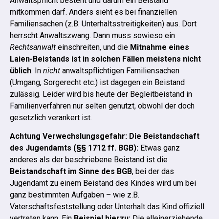
Anwaltspflicht besteht und darum ein Beistand
mitkommen darf. Anders sieht es bei finanziellen
Familiensachen (z.B. Unterhaltsstreitigkeiten) aus. Dort
herrscht Anwaltszwang.
Dann muss sowieso ein
Rechtsanwalt
einschreiten, und die
Mitnahme eines
Laien-Beistands ist in solchen Fällen meistens nicht
üblich
. In
nicht
anwaltspflichtigen Familiensachen
(Umgang, Sorgerecht etc.) ist dagegen ein Beistand
zulässig.
Leider wird bis heute der Begleitbeistand in
Familienverfahren nur selten genutzt, obwohl der doch
gesetzlich verankert ist.
Achtung Verwechslungsgefahr: Die Beistandschaft
des Jugendamts (§§ 1712 ff. BGB):
Etwas ganz
anderes als der beschriebene Beistand ist die
Beistandschaft im Sinne des BGB
, bei der das
Jugendamt zu einem Beistand des Kindes wird um bei
ganz bestimmten Aufgaben – wie z.B.
Vaterschaftsfeststellung oder Unterhalt das Kind offiziell
vertreten kann.
Ein
Beispiel hierzu:
Die alleinerziehende