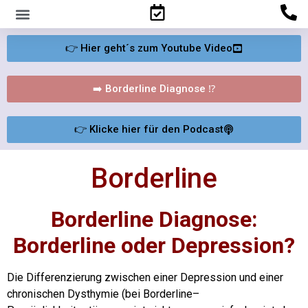
Familienpsychologisches Gutachten
👉 Hier geht´s zum Youtube Video
➡️ Borderline Diagnose ⁉️
👉 Klicke hier für den Podcast
Borderline
Borderline Diagnose:
Borderline oder Depression?
Die Differenzierung zwischen einer Depression und einer
chronischen Dysthymie (bei Borderline–