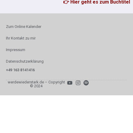
👉 Hier geht es zum Buchtitel
Zum Online Kalender
Ihr Kontakt zu mir
Impressum
Datenschutzerklärung
+49 163 8141416
werdewiederstark.de – Copyright
© 2024