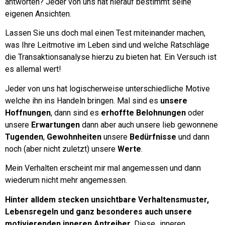
antworten? Jeder von uns hat hierauf bestimmt seine
eigenen Ansichten.
Lassen Sie uns doch mal einen Test miteinander machen,
was Ihre Leitmotive im Leben sind und welche Ratschläge
die Transaktionsanalyse hierzu zu bieten hat.
Ein Versuch ist
es allemal wert!
Jeder von uns hat logischerweise unterschiedliche Motive
welche ihn ins Handeln bringen.
Mal sind es
unsere
Hoffnungen
, dann sind es
erhoffte Belohnungen
oder
unsere
Erwartungen
dann aber auch unsere lieb gewonnene
Tugenden
,
Gewohnheiten
unsere
Bedürfnisse
und dann
noch (aber nicht zuletzt) unsere
Werte
.
Mein Verhalten erscheint mir mal angemessen und dann
wiederum nicht mehr angemessen.
Hinter alldem stecken unsichtbare Verhaltensmuster,
Lebensregeln und ganz besonderes auch unsere
motivierenden inneren Antreiber.
Diese „inneren