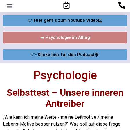
Familienpsychologisches Gutachten
👉 Hier geht´s zum Youtube Video
➡️ Psychologie im Alltag
👉 Klicke hier für den Podcast
Psychologie
Selbsttest – Unsere inneren
Antreiber
„Wie kann ich meine Werte / meine Leitmotive / meine
Lebens-Motive besser nutzen?“
Was soll auf diese Frage