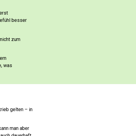
erst
Gefühl besser
 nicht zum
ern
e, was
ieb gelten – in
kann man aber
auch dauerhaft.