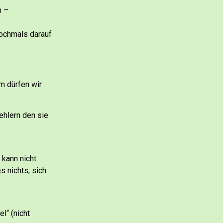
n –
ochmals darauf
m dürfen wir
ehlern den sie
 kann nicht
s nichts, sich
l“ (nicht