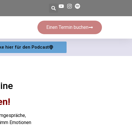
Einen Termin buchen
ke hier für den Podcast
ine
en!
emgespräche,
imm Emotionen