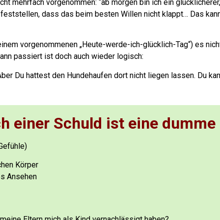
eicht mehrfach vorgenommen: “
ab morgen bin ich ein glücklicherer
feststellen, dass das beim besten Willen nicht klappt…
Das kann
einem vorgenommenen „Heute-werde-ich-glücklich-Tag“) es nicht
nn passiert ist doch auch wieder logisch:
 Aber Du hattest den Hundehaufen dort nicht liegen lassen. Du kan
ch einer Schuld ist eine dumme
Gefühle)
chen Körper
es Ansehen
 meine Eltern mich als Kind vernachlässigt haben?