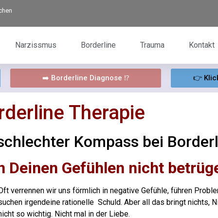
rchen
Narzissmus
Borderline
Trauma
Kontakt
➡️ Borderline Diagnose ⁉️
👉 Klic
rderline Therapie
 schlechter Kompass bei Borderl
n Deinen Gefühlen nicht betrüg
Oft verrennen wir uns förmlich in negative Gefühle,
führen Probl
suchen irgendeine rationelle Schuld. Aber all das bringt nichts,
N
nicht so wichtig. Nicht mal in der Liebe.