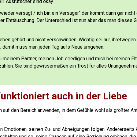
l: Ausrutscher sind okay.
ieder versagt / ich bin ein Versager“ der kommt dann gar nicht 
 der Enttäuschung. Der Unterschied ist nun aber das man dieses 
Leben gehört und nicht verschwinden.
Wichtig sei nur, ihretwegen
e, damit muss man jeden Tag aufs Neue umgehen.
u meinem Partner, meinen Job erledigen und mich bei meinen Elt
 zählen. Sie sind gewissermaßen ein Trost für alles Unangenehm
funktioniert auch in der Liebe
 auf den Bereich anwenden, in dem Gefühle wohl als größter Antr
en Emotionen, seinen Zu- und Abneigungen folgen.
Andererseits 
halten und so, seine Chancen auf eine Beziehung erhöhen, die 