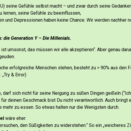
 DU) seine Gefühle selbst macht – und zwar durch seine Gedanke
zu lernen, seine Gefühle zu beeinflussen,
hlen und Depressionen haben keine Chance.
Wir werden nachher n
: die Generation Y – Die Millenials.
n, ist umsonst, das müssen wir alle akzeptieren“.
Aber genau daru
rgeuden.
che erfolgreiche Menschen stehen, besteht zu > 90% aus den F
„Try & Error)
darf sich nicht für seine Neigung zu süßen Dingen geißeln (“Ich
 für deinen Geschmack bist Du nicht verantwortlich.
Auch bringt e
e mehr zu essen.
So etwas halten nur die Wenigsten durch.
iel
wäre eher:
 versuchen, den Süßigkeiten zu widerstehen.“
So ein „weicheres Zie