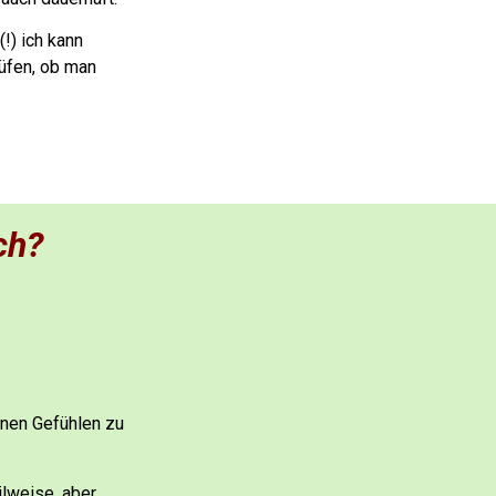
(!) ich kann
rüfen, ob man
ch?
inen Gefühlen zu
ilweise, aber