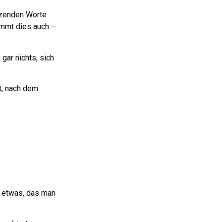
tzenden Worte
timmt dies auch –
 gar nichts, sich
t, nach dem
s etwas, das man