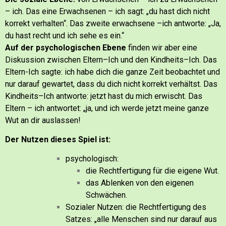
– ich. Das eine Erwachsenen – ich sagt: „du hast dich nicht
korrekt verhalten“. Das zweite erwachsene –ich antworte: „Ja,
du hast recht und ich sehe es ein.“
Auf der psychologischen Ebene
finden wir aber eine
Diskussion zwischen Eltern–Ich und den Kindheits–Ich.
Das
Eltern-Ich sagte: ich habe dich die ganze Zeit beobachtet und
nur darauf gewartet, dass du dich nicht korrekt verhältst.
Das
Kindheits–Ich antworte: jetzt hast du mich erwischt.
Das
Eltern – ich antwortet: „ja, und ich werde jetzt meine ganze
Wut an dir auslassen!
Der Nutzen dieses Spiel ist:
psychologisch:
die Rechtfertigung für die eigene Wut.
das Ablenken von den eigenen
Schwächen.
Sozialer Nutzen: die Rechtfertigung des
Satzes: „alle Menschen sind nur darauf aus