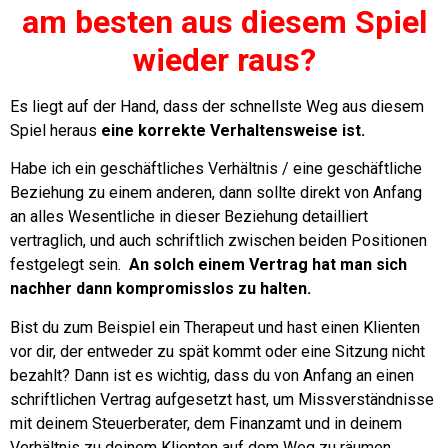
am besten aus diesem Spiel
wieder raus?
Es liegt auf der Hand, dass der schnellste Weg aus diesem
Spiel heraus
eine korrekte Verhaltensweise ist.
Habe ich ein geschäftliches Verhältnis / eine geschäftliche
Beziehung zu einem anderen, d
ann sollte direkt von Anfang
an alles Wesentliche in dieser Beziehung detailliert
vertraglich, und auch schriftlich zwischen beiden Positionen
festgelegt sein.
An solch einem Vertrag hat man sich
nachher dann kompromisslos zu halten.
Bist du zum Beispiel ein Therapeut und hast einen Klienten
vor dir, der entweder zu spät kommt oder eine Sitzung nicht
bezahlt?
Dann ist es wichtig, dass du von Anfang an einen
schriftlichen Vertrag aufgesetzt hast,
um Missverständnisse
mit deinem Steuerberater, dem Finanzamt und in deinem
Verhältnis zu deinem Klienten auf dem Weg zu räumen.