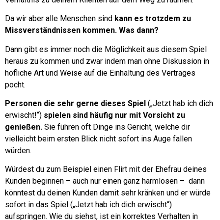
Da wir aber alle Menschen sind
kann es trotzdem zu
Missverständnissen kommen. Was dann?
Dann gibt es immer noch die Möglichkeit aus diesem Spiel
heraus zu kommen und zwar indem man ohne Diskussion in
höfliche Art und Weise auf die Einhaltung des Vertrages
pocht.
Personen die sehr gerne dieses Spiel
(„Jetzt hab ich dich
erwischt!“)
spielen sind häufig nur mit Vorsicht zu
genießen.
Sie führen oft Dinge ins Gericht, welche dir
vielleicht beim ersten Blick nicht sofort ins Auge fallen
würden.
Würdest du zum Beispiel einen Flirt mit der Ehefrau deines
Kunden beginnen – auch nur einen ganz harmlosen – dann
könntest du deinen Kunden damit sehr kränken und er würde
sofort in das Spiel („Jetzt hab ich dich erwischt“)
aufspringen.
Wie du siehst, ist ein korrektes Verhalten in