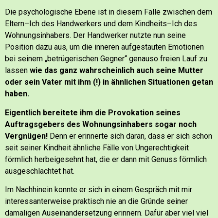
Die psychologische Ebene ist in diesem Falle zwischen dem
Eltern–Ich des Handwerkers und dem Kindheits–Ich des
Wohnungsinhabers.
Der Handwerker nutzte nun seine
Position dazu aus, um die inneren aufgestauten Emotionen
bei seinem „betrügerischen Gegner“ genauso freien Lauf zu
lassen
wie das ganz wahrscheinlich auch seine Mutter
oder sein Vater mit ihm (!) in ähnlichen Situationen getan
haben.
Eigentlich bereitete ihm die Provokation seines
Auftragsgebers des Wohnungsinhabers sogar noch
Vergnügen!
Denn er erinnerte sich daran, dass er sich schon
seit seiner Kindheit ähnliche Fälle von Ungerechtigkeit
förmlich herbeigesehnt hat, die er dann mit Genuss förmlich
ausgeschlachtet hat.
Im Nachhinein konnte er sich in einem Gespräch mit mir
interessanterweise praktisch nie an die Gründe seiner
damaligen Auseinandersetzung erinnern.
Dafür aber viel viel