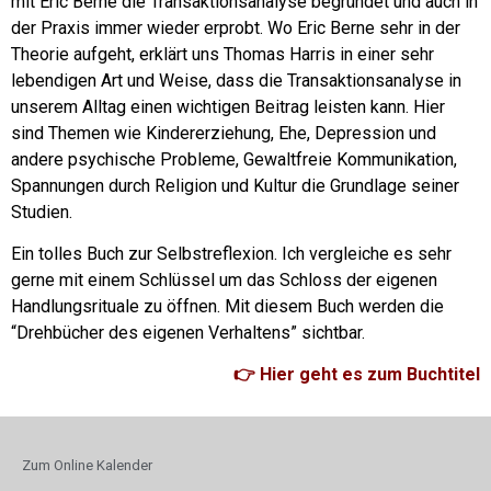
mit Eric Berne die Transaktionsanalyse begründet und auch in
der Praxis immer wieder erprobt. Wo Eric Berne sehr in der
Theorie aufgeht, erklärt uns Thomas Harris in einer sehr
lebendigen Art und Weise, dass die Transaktionsanalyse in
unserem Alltag einen wichtigen Beitrag leisten kann. Hier
sind Themen wie Kindererziehung, Ehe, Depression und
andere psychische Probleme, Gewaltfreie Kommunikation,
Spannungen durch Religion und Kultur die Grundlage seiner
Studien.
Ein tolles Buch zur Selbstreflexion. Ich vergleiche es sehr
gerne mit einem Schlüssel um das Schloss der eigenen
Handlungsrituale zu öffnen. Mit diesem Buch werden die
“Drehbücher des eigenen Verhaltens” sichtbar.
👉 Hier geht es zum Buchtitel
Zum Online Kalender