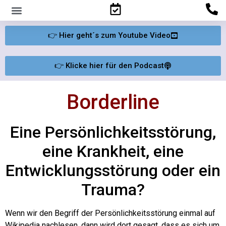
Familienpsychologisches Gutachten
👉 Hier geht´s zum Youtube Video
👉 Klicke hier für den Podcast
Borderline
Eine Persönlichkeitsstörung,
eine Krankheit, eine
Entwicklungsstörung oder ein
Trauma?
Wenn wir den Begriff der Persönlichkeitsstörung einmal auf
Wikipedia nachlesen, dann wird dort gesagt, dass es sich um