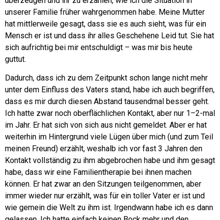
überzeugen und ihr zu erzählen, wie ich die Situation in
unserer Familie früher wahrgenommen habe. M
eine Mutter
hat mittlerweile gesagt, dass sie es auch sieht, was für ein
Mensch er ist und dass ihr alles Geschehene Leid tut. Sie hat
sich aufrichtig bei mir entschuldigt – was mir bis heute
guttut.
Dadurch, dass ich zu dem Zeitpunkt schon lange nicht mehr
unter dem Einfluss des Vaters stand, habe ich auch begriffen,
dass es mir durch diesen Abstand tausendmal besser geht.
Ich hatte zwar noch oberflächlichen Kontakt, aber nur 1–2-mal
im Jahr.
Er hat sich von sich aus nicht gemeldet. Aber er hat
weiterhin im Hintergrund viele Lügen über mich (und zum Teil
meinen Freund) erzählt, weshalb ich vor fast 3 Jahren den
Kontakt vollständig zu ihm abgebrochen habe und ihm gesagt
habe, dass wir eine Familientherapie bei ihnen machen
können.
Er hat zwar an den Sitzungen teilgenommen, aber
immer wieder nur erzählt, was für ein toller Vater er ist und
wie gemein die Welt zu ihm ist.
Irgendwann habe ich es dann
gelassen. Ich hatte einfach keinen Bock mehr und den