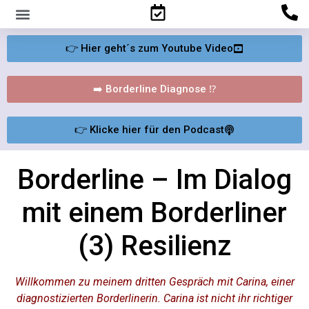
Familienpsychologisches Gutachten
👉 Hier geht´s zum Youtube Video
➡️ Borderline Diagnose ⁉️
👉 Klicke hier für den Podcast
Borderline – Im Dialog
mit einem Borderliner
(3) Resilienz
Willkommen zu meinem dritten Gespräch mit Carina, einer
diagnostizierten Borderlinerin. Carina ist nicht ihr richtiger