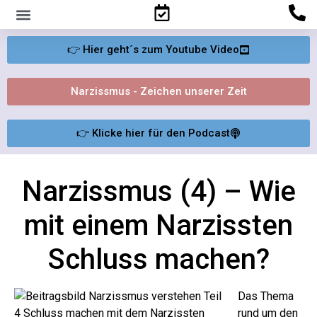
Familienpsychologisches Gutachten
👉 Hier geht´s zum Youtube Video
Narzissmus - Zeichen unserer Zeit
👉 Klicke hier für den Podcast
Narzissmus (4) – Wie
mit einem Narzissten
Schluss machen?
Das Thema
rund um den