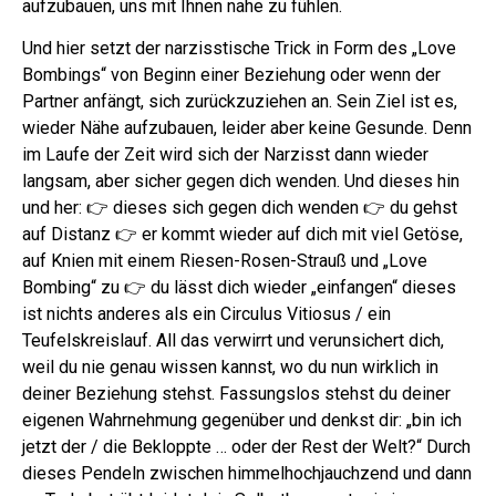
aufzubauen, uns mit Ihnen nahe zu fühlen.
Und hier setzt der narzisstische Trick in Form des „Love
Bombings“ von Beginn einer Beziehung oder wenn der
Partner anfängt, sich zurückzuziehen an. Sein Ziel ist es,
wieder Nähe aufzubauen, leider aber keine Gesunde.
Denn
im Laufe der Zeit wird sich der Narzisst dann wieder
langsam, aber sicher gegen dich wenden.
Und dieses hin
und her: 👉 dieses sich gegen dich wenden 👉 du gehst
auf Distanz 👉 er kommt wieder auf dich mit viel Getöse,
auf Knien mit einem Riesen-Rosen-Strauß und „Love
Bombing“ zu 👉 du lässt dich wieder „einfangen“ dieses
ist nichts anderes als ein Circulus Vitiosus / ein
Teufelskreislauf.
All das verwirrt und verunsichert dich,
weil du nie genau wissen kannst, wo du nun wirklich in
deiner Beziehung stehst. Fassungslos stehst du deiner
eigenen Wahrnehmung gegenüber und denkst dir: „bin ich
jetzt der / die Bekloppte … oder der Rest der Welt?“
Durch
dieses Pendeln zwischen himmelhochjauchzend und dann