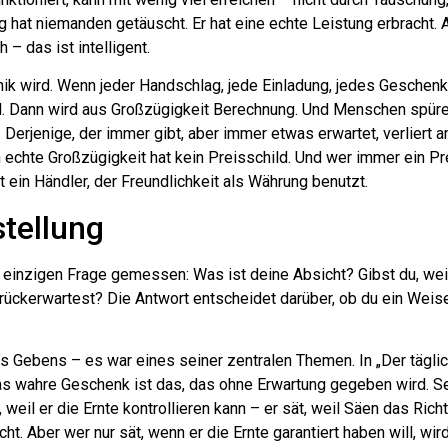
g hat niemanden getäuscht. Er hat eine echte Leistung erbracht. A
 – das ist intelligent.
ik wird. Wenn jeder Handschlag, jede Einladung, jedes Geschenk
oll. Dann wird aus Großzügigkeit Berechnung. Und Menschen spür
t. Derjenige, der immer gibt, aber immer etwas erwartet, verliert
nn echte Großzügigkeit hat kein Preisschild. Und wer immer ein Pr
t ein Händler, der Freundlichkeit als Währung benutzt.
tellung
r einzigen Frage gemessen: Was ist deine Absicht? Gibst du, wei
urückerwartest? Die Antwort entscheidet darüber, ob du ein Weise
s Gebens – es war eines seiner zentralen Themen. In „Der täglic
as wahre Geschenk ist das, das ohne Erwartung gegeben wird. S
eil er die Ernte kontrollieren kann – er sät, weil Säen das Richt
t. Aber wer nur sät, wenn er die Ernte garantiert haben will, wi