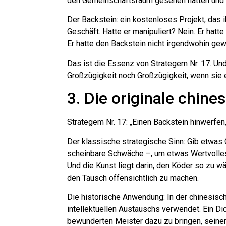
den Gemeinschaftsraum gesehen hatten und sa
Der Backstein: ein kostenloses Projekt, das i
Geschäft. Hatte er manipuliert? Nein. Er hatt
Er hatte den Backstein nicht irgendwohin gew
Das ist die Essenz von Strategem Nr. 17. Und 
Großzügigkeit noch Großzügigkeit, wenn sie e
3. Die originale chin
Strategem Nr. 17: „Einen Backstein hinwerf
Der klassische strategische Sinn: Gib etwas
scheinbare Schwäche –, um etwas Wertvolles
Und die Kunst liegt darin, den Köder so zu w
den Tausch offensichtlich zu machen.
Die historische Anwendung: In der chinesisch
intellektuellen Austauschs verwendet. Ein Di
bewunderten Meister dazu zu bringen, seiner