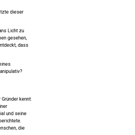
etzte dieser
ans Licht zu
aben gesehen,
entdeckt, dass
eines
anipulativ?
r Gründer kennt:
iner
ial und seine
berichtete.
enschen, die