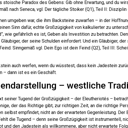
Das stoische Paradox des Gebens: Gib ohne Erwartung, und du wir
mäß nach Seneca, vgl. Der tägliche Stoiker (Q1), Teil II: Diszipli
chen umgeben war, die ihm Backsteine zuwarfen – in der Hoffnun
einen Sinn dafür, echte Großzügigkeit von kalkulierter zu unters
”, wie gefährlich es ist, Geben als Investition zu betrachten. De
Gläubiger, der seine Schulden einfordert. Und ein Gläubiger, der 
 Feind. Sinngemäß vgl. Dein Ego ist dein Feind (Q2), Teil III: Sche
kstein auch werfen, wenn du wüsstest, dass kein Jadestein zu
n – dann ist es ein Geschäft.
endarstellung – westliche Tradi
t seiner Tugend der Großzügigkeit – der Eleutheriotés – betrach
e, der das Richtige gibt, zur richtigen Zeit, an die richtige Pers
 selbst empfindet, nicht an der erwarteten Gegenleistung. Der 
ehlt die Tugend – denn seine Großzügigkeit ist instrumentell, nich
bt und den Jadestein als willkommene, aber nicht erwartete Folg