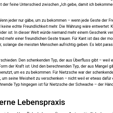
ist der feine Unterschied zwischen „Ich gebe, damit ich bekomme
. Wenn jeder nur gäbe, um zu bekommen – wenn jede Geste der Fre
 keine echte Freundlichkeit mehr. Die Währung wäre entwertet. Ka
 Köder ist. In dieser Welt würde niemand mehr einem Geschenk ver
d mehr einer freundlichen Geste trauen. Für Kant ist das der mo
, solange die meisten Menschen aufrichtig geben. Es lebt parasi
chieden. Den schenkenden Typ, der aus Überfluss gibt – weil er 
Form der Kraft ist. Und den berechnenden Typ, der aus Mangel gib
benutzt, um es zu bekommen. Für Nietzsche war der schenkende
t, um seine Weisheit zu verschenken – nicht weil er etwas dafür 
echnende Typ hingegen ist für Nietzsche der Schwache – der Händ
derne Lebenspraxis