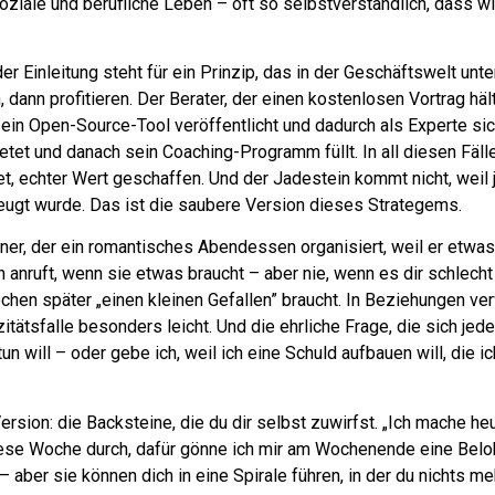
iale und berufliche Leben – oft so selbstverständlich, dass wir
r Einleitung steht für ein Prinzip, das in der Geschäftswelt unt
n, dann profitieren. Der Berater, der einen kostenlosen Vortrag hä
ein Open-Source-Tool veröffentlicht und dadurch als Experte sic
et und danach sein Coaching-Programm füllt. In all diesen Fälle
tet, echter Wert geschaffen. Und der Jadestein kommt nicht, weil
eugt wurde. Das ist die saubere Version dieses Strategems.
rtner, der ein romantisches Abendessen organisiert, weil er etwa
 anruft, wenn sie etwas braucht – aber nie, wenn es dir schlecht
ochen später „einen kleinen Gefallen” braucht. In Beziehungen ve
tsfalle besonders leicht. Und die ehrliche Frage, die sich jeder
n will – oder gebe ich, weil ich eine Schuld aufbauen will, die i
rsion: die Backsteine, die du dir selbst zuwirfst. „Ich mache he
diese Woche durch, dafür gönne ich mir am Wochenende eine Belo
 aber sie können dich in eine Spirale führen, in der du nichts me