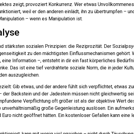
ektes zeigt, provoziert Konkurrenz. Wer etwas Unvollkommenes 
unktioniert, weil er den anderen einlädt, ihn zu übertrumpfen – un
Manipulation – wenn es Manipulation ist.
alyse
d stärksten sozialen Prinzipien: die Reziprozität. Der Sozialps
Gegenseitigkeit zu den mächtigsten Einflussmechanismen gehört.
 eine Information –, entsteht in dir ein fast körperliches Bedürfn
e. Das ist eine tief verdrahtete soziale Norm, die in jeder Kult
lden auszugleichen.
elt: Gib etwas, und der andere fühlt sich verpflichtet, etwas z
– der Backstein und der Jadestein müssen nicht gleichwertig sei
pfundene Verpflichtung oft größer ist als der objektive Wert d
ne unverhältnismäßig große Gegenleistung auslösen. Ein aufmer
 Euro nicht geöffnet hätten. Ein kostenloser Gefallen kann eine 
nktioniert, kann mit wenig viel erreichen – nicht durch Täuschun