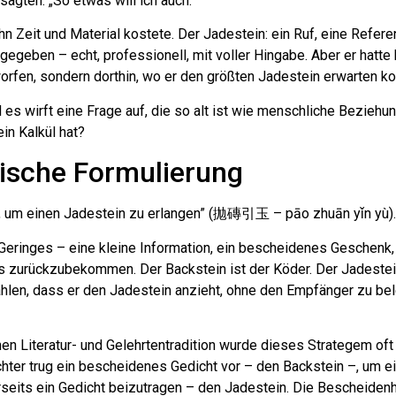
gten: „So etwas will ich auch.”
hn Zeit und Material kostete. Der Jadestein: ein Ruf, eine Refere
e gegeben – echt, professionell, mit voller Hingabe. Aber er hatt
orfen, sondern dorthin, wo er den größten Jadestein erwarten ko
es wirft eine Frage auf, die so alt ist wie menschliche Beziehun
in Kalkül hat?
esische Formulierung
en, um einen Jadestein zu erlangen” (拋磚引玉 – pāo zhuān yǐn yù)
 Geringes – eine kleine Information, ein bescheidenes Geschenk,
 zurückzubekommen. Der Backstein ist der Köder. Der Jadestein 
ählen, dass er den Jadestein anzieht, ohne den Empfänger zu be
en Literatur- und Gelehrtentradition wurde dieses Strategem oft
chter trug ein bescheidenes Gedicht vor – den Backstein –, um e
seits ein Gedicht beizutragen – den Jadestein. Die Bescheiden