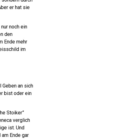
ber er hat sie
 nur noch ein
en den
 am Ende mehr
eisschild im
l Geben an sich
r bist oder ein
he Stoiker”
eneca verglich
ige ist. Und
rd am Ende gar