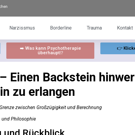
rchen
Narzissmus
Borderline
Trauma
Kontakt
➡️ Was kann Psychotherapie
👉 Klick
überhaupt⁉️
– Einen Backstein hinwer
in zu erlangen
e Grenze zwischen Großzügigkeit und Berechnung
s und Philosophie
 und Rückblick