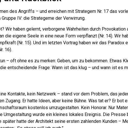
emen des Angriffs – und erreichen mit Strategem Nr. 17 das vorl
n Gruppe IV: die Strategeme der Verwirrung.
t? Wir haben gelernt, verborgene Wahrheiten durch Provokation 
an die eigene Seele in eine neue Form verpflanzt (Nr. 14). Wir h
mpfkraft (Nr. 15). Und im letzten Vortrag haben wir das Paradox 
r. 16).
h tun – oft ohne es zu merken: Geben, um zu bekommen. Etwas Kl
die entscheidende Frage: Wann ist das klug – und wann ist es m
 keine Kontakte, kein Netzwerk – stand vor dem Problem, das jede
nen Zugang. Er hatte Ideen, aber keine Bühne. Was tat er? Er bot e
nschaftsraum kostenlos umzugestalten. Kein Honorar. Nur Mater
Die Umgestaltung wurde ein kleines lokales Ereignis. Die Presse 
 später hatte der Architekt seine ersten zahlenden Kunden – M