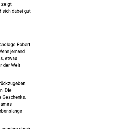
zeigt,
d sich dabei gut
ychologe Robert
 Wenn jemand
is, etwas
ur der Welt
urückzugeben.
n. Die
es Geschenks.
ksames
lebenslange
g, sondern durch