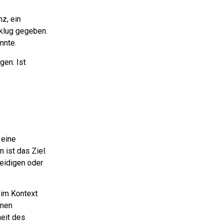
nz, ein
e klug gegeben.
nnte.
gen: Ist
.
 eine
ist das Ziel.
leidigen oder
 im Kontext
inen
heit des