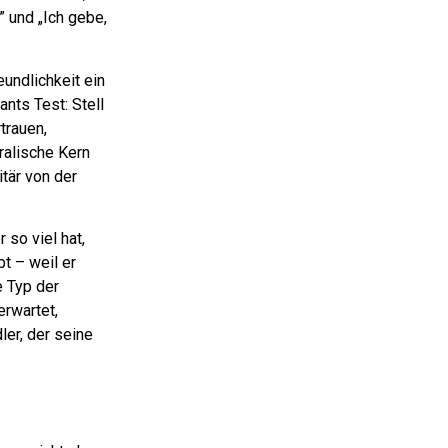
” und „Ich gebe,
undlichkeit ein
nts Test: Stell
trauen,
ralische Kern
tär von der
so viel hat,
t – weil er
 Typ der
erwartet,
ler, der seine