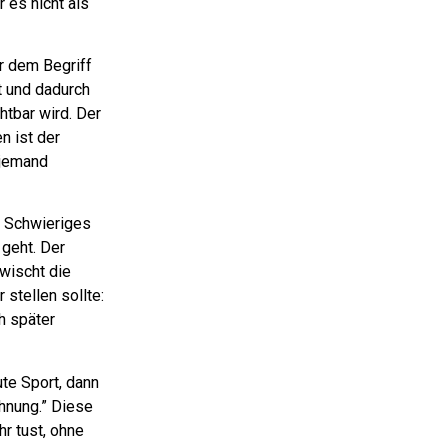
 es nicht als
er dem Begriff
lt und dadurch
htbar wird. Der
n ist der
 jemand
s Schwieriges
 geht. Der
rwischt die
 stellen sollte:
ch später
ute Sport, dann
hnung.” Diese
hr tust, ohne