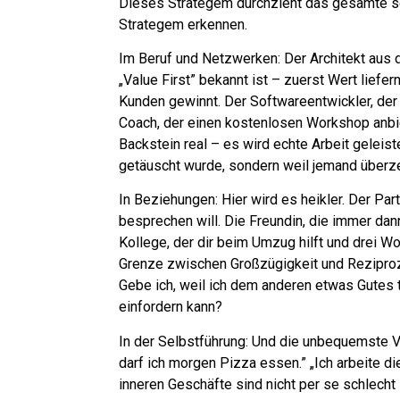
Dieses Strategem durchzieht das gesamte soz
Strategem erkennen.
Im Beruf und Netzwerken: Der Architekt aus de
„Value First” bekannt ist – zuerst Wert liefer
Kunden gewinnt. Der Softwareentwickler, der 
Coach, der einen kostenlosen Workshop anbiet
Backstein real – es wird echte Arbeit geleis
getäuscht wurde, sondern weil jemand überz
In Beziehungen: Hier wird es heikler. Der Pa
besprechen will. Die Freundin, die immer dann
Kollege, der dir beim Umzug hilft und drei W
Grenze zwischen Großzügigkeit und Reziprozitä
Gebe ich, weil ich dem anderen etwas Gutes tu
einfordern kann?
In der Selbstführung: Und die unbequemste Ve
darf ich morgen Pizza essen.” „Ich arbeite 
inneren Geschäfte sind nicht per se schlecht –