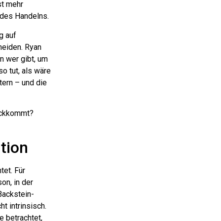
st mehr
n des Handelns.
g auf
cheiden. Ryan
nn wer gibt, um
so tut, als wäre
itern – und die
rückkommt?
tion
tet. Für
on, in der
Backstein-
t intrinsisch.
e betrachtet,