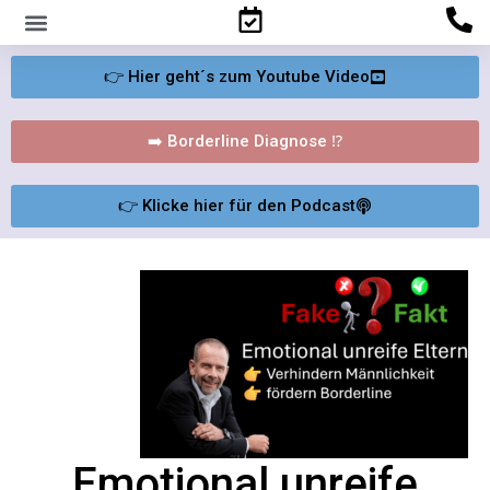
Familienpsychologisches Gutachten
👉 Hier geht´s zum Youtube Video
➡️ Borderline Diagnose ⁉️
👉 Klicke hier für den Podcast
Emotional unreife