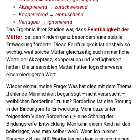
Akzeptierend ↔ zurückweisend
Kooperierend ↔ einmischend
Verfügbar ↔ ignorierend
Das Ergebnis ihrer Studien war, dass
Feinfühligkeit der
Mütter
, bei den Kindern ganz besonders eine stabile
Entwicklung förderte.
Diese Feinfühligkeit ist deshalb so
wichtig, weil solche Mütter gleichzeitig auch immer hohe
Werte bei Akzeptanz, Kooperation und Verfügbarkeit
hatten. Die unsensiblen Mütter hatten logischerweise
einen niedrigeren Wert.
Wieder einmal meine Frage: Was hat dies mit dem Thema
„fehlende Männlichkeit begünstigt – nicht verursacht –
weiblichen Borderline“ zu tun?
Borderline ist eine Störung
in der Bindungsreife-Entwicklung. Mehr dazu unter
folgendem Video:
Borderline 👉 eine Störung der
Bindungsreife-Entwicklung.
Man kann einem Kind nur das
beibringen, was man selber weiß. Wenn ich in einer
Sprache z.B. nur 500 Wörter kenne, dann kann ich meinen