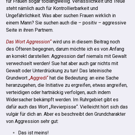
für Frauen sogar todlangweilig.
Verlässlichkeit und Treue
steht nämlich auch für Kontrollierbarkeit und
Ungefährlichkeit. Was aber suchen Frauen wirklich in
einem Mann?
Sie suchen auch die – positiv – aggressive
Seite in ihren Partnern.
Das Wort Aggression“
wird uns in diesem Beitrag noch
des Öfteren begegnen, darum möchte ich es von Anfang
an korrekt darstellen:
Aggression darf niemals mit Gewalt
verwechselt werden! Sue hat aber auch gar nichts mit
Gewalt oder Unterdrückung zu tun!
Das lateinische
Grundwort
„Aggredi“
hat die Bedeutung: an eine Sache
heranzugehen, die Initiative zu ergreifen, etwas angreifen,
verteidigen oder hartnäckig verfolgen, auch indem
Widersacher bekämpft werden.
Im Ruhrgebiet gibt es
dafür auch das Wort „Revierpisse“. Vielleicht hört sich das
vulgär für dich an. Aber es beschreibt den Grundcharakter
von Aggression sehr gut:
Das ist meins!