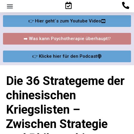
Familienpsychologisches Gutachten
👉 Hier geht´s zum Youtube Video
➡️ Was kann Psychotherapie überhaupt⁉️
👉 Klicke hier für den Podcast
Die 36 Strategeme der
chinesischen
Kriegslisten –
Zwischen Strategie