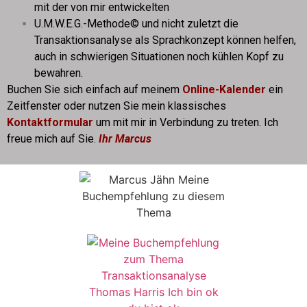
mit der von mir entwickelten
U.M.W.E.G.-Methode© und nicht zuletzt die
Transaktionsanalyse als Sprachkonzept können helfen,
auch in schwierigen Situationen noch kühlen Kopf zu
bewahren.
Buchen Sie sich einfach auf meinem
Online-Kalender
ein
Zeitfenster oder nutzen Sie mein klassisches
Kontaktformular
um mit mir in Verbindung zu treten. Ich
freue mich auf Sie.
Ihr Marcus