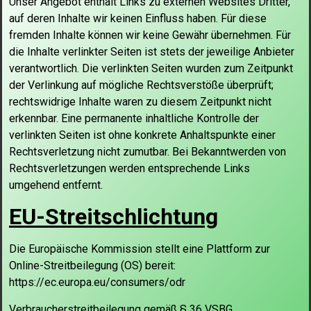
Unser Angebot enthält Links zu externen Websites Dritter,
auf deren
Inhalte wir keinen Einfluss haben. Für diese
fremden Inhalte können
wir keine Gewähr übernehmen. Für
die Inhalte verlinkter Seiten ist
stets der jeweilige Anbieter
verantwortlich. Die verlinkten Seiten
wurden zum Zeitpunkt
der Verlinkung auf mögliche Rechtsverstöße
überprüft;
rechtswidrige Inhalte waren zu diesem Zeitpunkt nicht
erkennbar. Eine permanente inhaltliche Kontrolle der
verlinkten Seiten
ist ohne konkrete Anhaltspunkte einer
Rechtsverletzung nicht zumutbar.
Bei Bekanntwerden von
Rechtsverletzungen werden entsprechende Links
umgehend entfernt.
EU-Streitschlichtung
Die Europäische Kommission stellt eine Plattform zur
Online-Streitbeilegung (OS) bereit:
https://ec.europa.eu/consumers/odr
Verbraucherstreitbeilegung gemäß § 36 VSBG