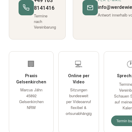
+49 163
info@werdewie
8141416
Antwort innerhalb v
Termine
nach
Vereinbarung
🏢
💻

Praxis
Online per
Sprech
Gelsenkirchen
Video
Termin
Marcus Jähn
Sitzungen
Vereinb
45892
bundesweit
Schauen S
Gelsenkirchen
per Videoanruf
auf meine
NRW
flexibel &
Kalen
ortsunabhängig
Termin b