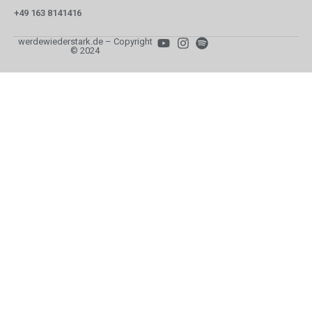
+49 163 8141416
werdewiederstark.de – Copyright
© 2024