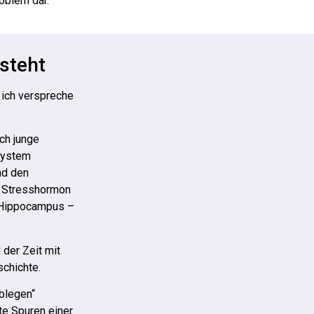
oblem dar.
steht
 ich verspreche
och junge
system
nd den
s Stresshormon
r Hippocampus –
 der Zeit mit
schichte.
Ablegen“
rte Spuren einer