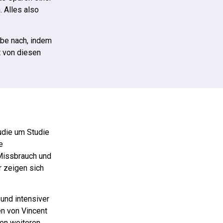
 Alles also
abe nach, indem
t von diesen
tudie um Studie
e
Missbrauch und
r zeigen sich
und intensiver
n von Vincent
len weiteren