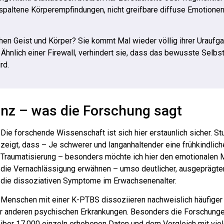
spaltene Körperempfindungen, nicht greifbare diffuse Emotionen.
en Geist und Körper? Sie kommt Mal wieder völlig ihrer Uraufg
Ähnlich einer Firewall, verhindert sie, dass das bewusste Selbs
rd.
enz – was die Forschung sagt
Die forschende Wissenschaft ist sich hier erstaunlich sicher. S
zeigt, dass – Je schwerer und langanhaltender eine frühkindlich
Traumatisierung – besonders möchte ich hier den emotionalen 
die Vernachlässigung erwähnen – umso deutlicher, ausgeprägte
die dissoziativen Symptome im Erwachsenenalter.
Menschen mit einer K-PTBS dissoziieren nachweislich häufiger 
er anderen psychischen Erkrankungen. Besonders die Forschunge
n über 17.000 einzeln erhobenen Daten und dem Vergleich mit vie