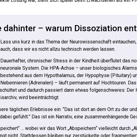
fekte Lösung war, stellt sich später beim Erwachsenen als ein Pr
e dahinter – warum Dissoziation ent
Lass uns kurz in das Thema der Neurowissenschaft eintauchen,
auch, dass wir es nicht allzu technisch werden lassen.
Dauerhafter, chronischer Stress in der Kindheit überflutet das n
neuronale System. Die HPA-Achse – unser biologisches Alarm
bestehend aus dem Hypothalamus, der Hypophyse (Pituitary) u
Nebennieren (Adrenalen) – läuft permanent auf Hochtouren. Da
schüttet und dadurch passiert dann etwas folgenschweres: De
archiv, wird beeinträchtigt.
e täglichen Erlebnisse ein: “Das ist dort an dem Ort zu der und
dabei gefühlt.” Das ist ein Narrativ, eine zusammenhängende Ge
eichert“ … wobei wir das Wort „Abspeichern“ vielleicht durch „
ingt nicht. Stattdessen bleiben nur zerstückelte oder fragmentie