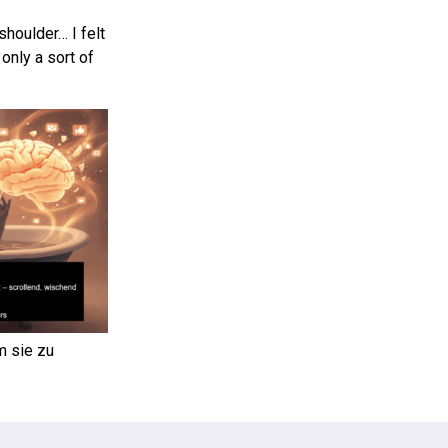
shoulder… I felt
only a sort of
m sie zu