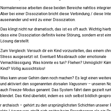
Normalerweise arbeiten diese beiden Bereiche nahtlos integri
Aber bei einer Dissoziation bricht diese Verbindung / diese Inte
auseinander und wird zu einer Dissoziation.
Das klingt nicht nur dramatisch, das ist es oft auch. Wichtig hierb
dass eine Dissoziation definitiv keine Störung, sondern erst ein
Lösung darstellt.
Zum Vergleich: Versuch dir ein Kind vorzustellen, das einem ch
Stress ausgesetzt ist. Eventuell Missbrauch oder emotionale
Vernachlässigung. Was könnte es tun? Fliehen? Unmöglich! Kä
Kind? Völlig aussichtslos!
Was kann unser Gehirn dann noch machen? Es legt einen weiter
und aktiviert den sogenannten
dorsalen Vagusnerv
– unseren No
auch Freeze-Modus genannt. Das System fährt dann gezielt runt
endet. Das Kind überlebt, indem es sich selbst bildlich gespro
hr archaisch – gehört zu den ursprünglichsten Schichten unserer 