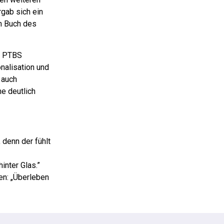
gab sich ein
en Buch des
it PTBS
nalisation und
 auch
ne deutlich
 denn der fühlt
inter Glas.”
en: „Überleben