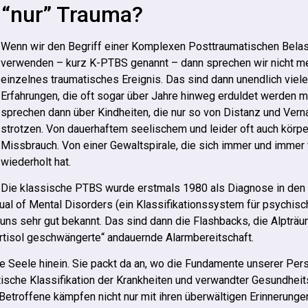
 “nur” Trauma?
Wenn wir den Begriff einer Komplexen Posttraumatischen Bela
verwenden – kurz K-PTBS genannt – dann sprechen wir nicht me
einzelnes traumatisches Ereignis. Das sind dann unendlich viel
Erfahrungen, die oft sogar über Jahre hinweg erduldet werden m
sprechen dann über Kindheiten, die nur so von Distanz und Ver
strotzen. Von dauerhaftem seelischem und leider oft auch körp
Missbrauch. Von einer Gewaltspirale, die sich immer und immer
wiederholt hat.
Die klassische PTBS wurde erstmals 1980 als Diagnose in den
anual of Mental Disorders (ein Klassifikationssystem für psychis
uns sehr gut bekannt. Das sind dann die Flashbacks, die Alpträ
ortisol geschwängerte“ andauernde Alarmbereitschaft.
ie Seele hinein. Sie packt da an, wo die Fundamente unserer Pers
istische Klassifikation der Krankheiten und verwandter Gesundhe
etroffene kämpfen nicht nur mit ihren überwältigen Erinnerunge