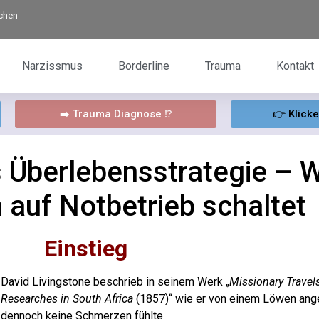
rchen
Narzissmus
Borderline
Trauma
Kontakt
➡️ Trauma Diagnose ⁉️
👉 Klick
s Überlebensstrategie – 
 auf Notbetrieb schaltet
Einstieg
David Livingstone beschrieb in seinem Werk „
Missionary Travel
Researches in South Africa
(1857)“ wie er von einem Löwen ange
dennoch keine Schmerzen fühlte.