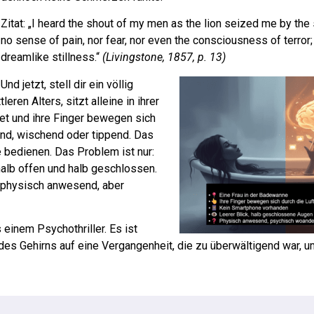
Zitat: „I heard the shout of my men as the lion seized me by the 
no sense of pain, nor fear, nor even the consciousness of terror; 
dreamlike stillness.“
(Livingstone, 1857, p. 13)
Und jetzt, stell dir ein völlig
eren Alters, sitzt alleine in ihrer
tet und ihre Finger bewegen sich
end, wischend oder tippend. Das
e bedienen. Das Problem ist nur:
halb offen und halb geschlossen.
st physisch anwesend, aber
 einem Psychothriller. Es ist
des Gehirns auf eine Vergangenheit, die zu überwältigend war, u