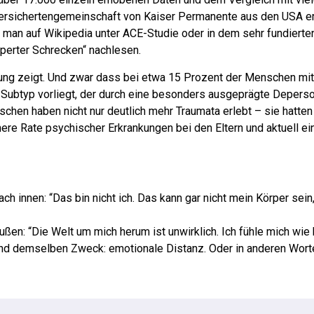
ersichertengemeinschaft von Kaiser Permanente aus den USA er
 man auf Wikipedia unter ACE-Studie oder in dem sehr fundiert
perter Schrecken“ nachlesen.
chung zeigt. Und zwar dass bei etwa 15 Prozent der Menschen m
 Subtyp vorliegt, der durch eine besonders ausgeprägte Deperso
chen haben nicht nur deutlich mehr Traumata erlebt – sie hatten
re Rate psychischer Erkrankungen bei den Eltern und aktuell ei
h innen: “Das bin nicht ich. Das kann gar nicht mein Körper sein,
ßen: “Die Welt um mich herum ist unwirklich. Ich fühle mich wie h
und demselben Zweck: emotionale Distanz. Oder in anderen Wort