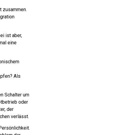
ert zusammen.
gration
ei ist aber,
mal eine
ronischem
mpfen? Als
en Schalter um
tbetrieb oder
er, der
chen verlässt.
Persönlichkeit.