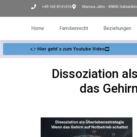
+49 163 8141416
Marcus Jähn - 45892 Gelsenki
Home
Familienrecht
Beziehungen
👉 Hier geht´s zum Youtube Video
Dissoziation al
das Gehirn