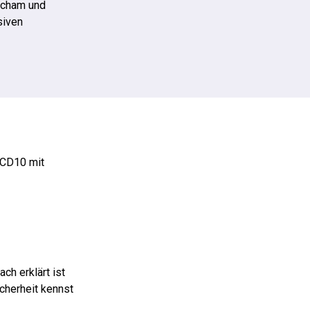
 Scham und
siven
ICD10 mit
ch erklärt ist
cherheit kennst