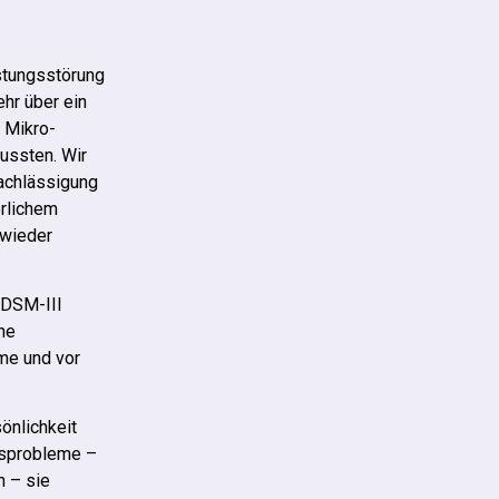
stungsstörung
hr über ein
e Mikro-
ussten. Wir
nachlässigung
erlichem
 wieder
 DSM-III
che
ume und vor
önlichkeit
itsprobleme –
n – sie