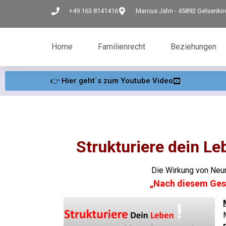
+49 163 8141416
Marcus Jähn - 45892 Gelsenki
Home
Familienrecht
Beziehungen
👉 Hier geht´s zum Youtube Video
Strukturiere dein L
Die Wirkung von Neur
„Nach diesem Gesp