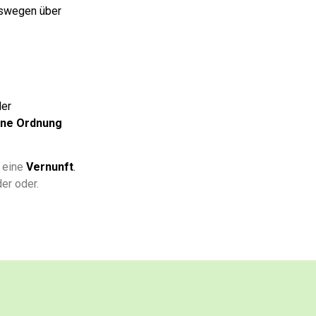
eswegen über
der
ine Ordnung
 eine
Vernunft
.
der oder.