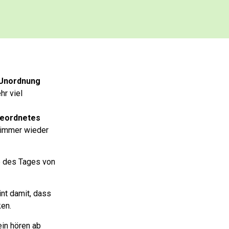
 Unordnung
hr viel
eordnetes
r immer wieder
 des Tages von
int damit,
dass
ken.
in hören ab