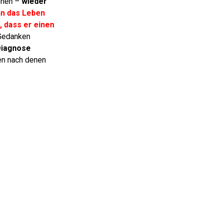
gehen –
wieder
n das Leben
 dass er einen
 Gedanken
iagnose
en nach denen