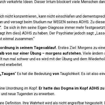
urch verkehrte Ideen.
Dieser Irrtum blockiert viele Menschen dan
ich nicht konzentrieren., kann nicht einschlafen und dementspr
nt an und versagt beim Studium nur WEGEN seines ADHS. Zu diese
e”.
Da sich in ihm seine Eigen-Diagnose immer mehr festgesetzt h
 sagt ihm dies) ADHS zu haben.
Der Psychiater jedoch sagt: „Lass
rst einmal zusammen.“
nordnung in seinem Tagesablauf.
Erstes Ziel: Morgens zu eine
alb von nur einer Übung – morgens aufstehen.
Viele ändern 
alt nun mal schwer
und es wird mit der Übung und dem Wiederho
nd erarbeitet.
 „Taugen
“
Es hat die Bedeutung
von
Tauglichkeit. Es ist also ei
eine Unordnung im Kopf:
Er hatte das Dogma im Kopf ADHS z
n und neue Tugenden zu erwerben.
 Definition. Ihre Wahrheit wird als nicht angreifbar hingestellt. 