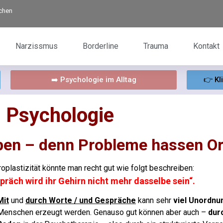
rchen
Narzissmus
Borderline
Trauma
Kontakt
➡️ Psychologie im Alltag
👉 Kl
Psychologie
eben – denn Probleme hassen O
oplastizität könnte man recht gut wie folgt beschreiben:
räch wird ihr Gehirn nicht mehr dasselbe sein“.
Mit
und
durch
Worte / und Gespräche
kann sehr
viel Unordnu
Menschen erzeugt werden.
Genauso gut können aber auch –
dur