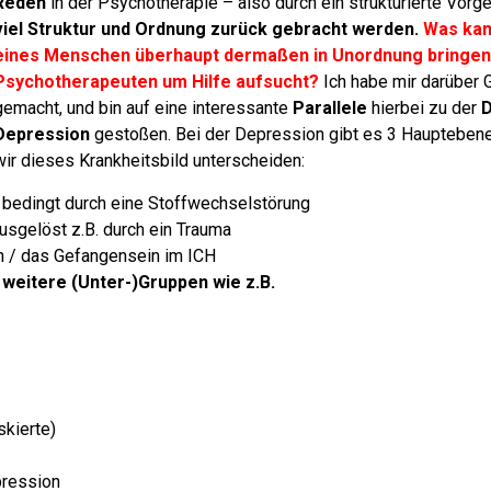
Reden
in der Psychotherapie – also durch ein strukturierte Vor
viel Struktur und Ordnung zurück gebracht werden.
Was kan
eines Menschen überhaupt dermaßen in Unordnung bringen,
Psychotherapeuten um Hilfe aufsucht?
Ich habe mir darüber
gemacht, und bin auf eine interessante
Parallele
hierbei zu der
D
Depression
gestoßen.
Bei der Depression gibt es 3 Haupteben
wir dieses Krankheitsbild unterscheiden:
bedingt durch eine Stoffwechselstörung
sgelöst z.B. durch ein Trauma
 / das Gefangensein im ICH
 weitere (Unter-)Gruppen wie z.B.
skierte)
pression