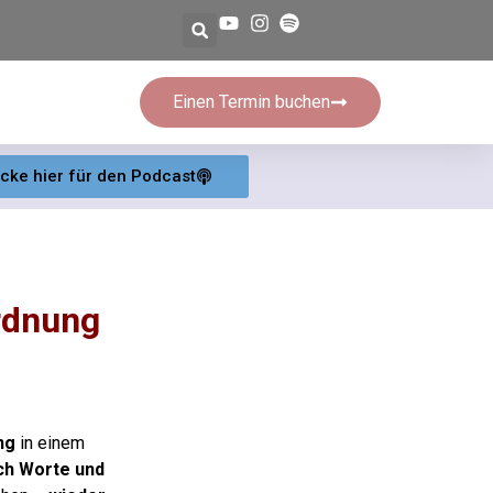
Einen Termin buchen
icke hier für den Podcast
rdnung
ng
in einem
ch Worte und