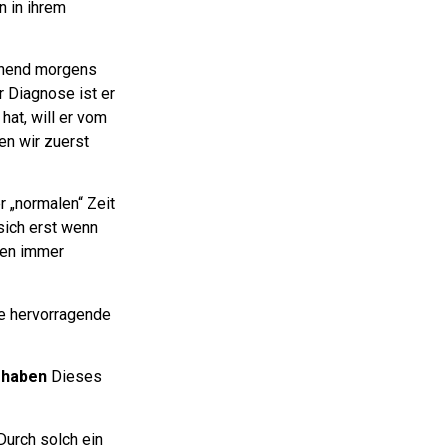
n in ihrem
echend morgens
r Diagnose ist er
at, will er vom
en wir zuerst
r „normalen“ Zeit
sich erst wenn
len immer
ne hervorragende
u haben
Dieses
Durch solch ein