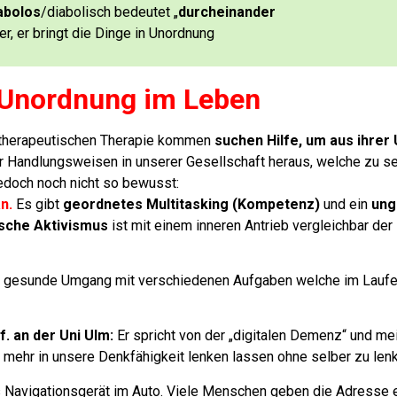
abolos
/diabolisch bedeutet „
durcheinander
er, er bringt die Dinge in Unordnung
 Unordnung im Leben
otherapeutischen Therapie kommen
suchen Hilfe, um aus ihrer
 Handlungsweisen in unserer Gesellschaft heraus, welche zu se
jedoch noch nicht so bewusst:
an.
Es gibt
geordnetes Multitasking (Kompetenz)
und ein
ung
sche Aktivismus
ist mit einem inneren Antrieb vergleichbar de
r gesunde Umgang mit verschiedenen Aufgaben welche im Laufe
f. an der Uni Ulm:
Er spricht von der „digitalen Demenz“ und me
 mehr in unsere Denkfähigkeit lenken lassen ohne selber zu len
s Navigationsgerät im Auto. Viele Menschen geben die Adresse e