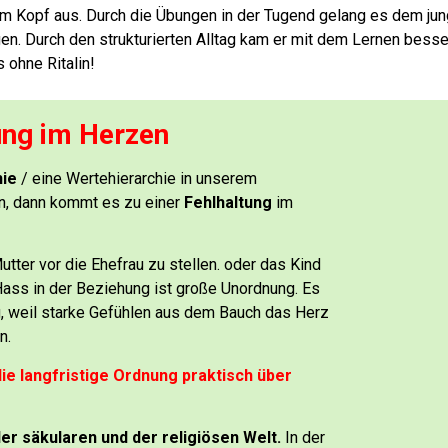
om Kopf aus.
Durch die Übungen in der Tugend gelang es dem ju
gen. Durch den strukturierten Alltag kam er mit dem Lernen besse
s ohne Ritalin!
ung im Herzen
hie
/ eine Wertehierarchie in unserem
n, dann kommt es zu einer
Fehlhaltung
im
utter vor die Ehefrau zu stellen.
oder das Kind
ass in der Beziehung ist große Unordnung.
Es
g, weil starke Gefühlen aus dem Bauch das Herz
n.
die langfristige Ordnung praktisch über
der säkularen und der religiösen Welt.
In der