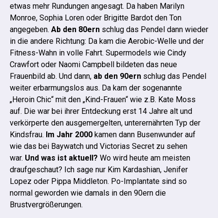
etwas mehr Rundungen angesagt. Da haben Marilyn
Monroe, Sophia Loren oder Brigitte Bardot den Ton
angegeben.
Ab den 80ern
schlug das Pendel dann wieder
in die andere Richtung: Da kam die Aerobic-Welle und der
Fitness-Wahn in volle Fahrt. Supermodels wie Cindy
Crawfort oder Naomi Campbell bildeten das neue
Frauenbild ab.
Und dann,
ab den 90ern
schlug das Pendel
weiter erbarmungslos aus. Da kam der sogenannte
„Heroin Chic“ mit den „Kind-Frauen“ wie z.B. Kate Moss
auf. Die war bei ihrer Entdeckung erst 14 Jahre alt und
verkörperte den ausgemergelten, unterernährten Typ der
Kindsfrau.
Im Jahr 2000
kamen dann Busenwunder auf
wie das bei Baywatch und Victorias Secret zu sehen
war.
Und was ist aktuell?
Wo wird heute am meisten
draufgeschaut? Ich sage nur Kim Kardashian, Jenifer
Lopez oder Pippa Middleton. Po-Implantate sind so
normal geworden wie damals in den 90ern die
Brustvergrößerungen.