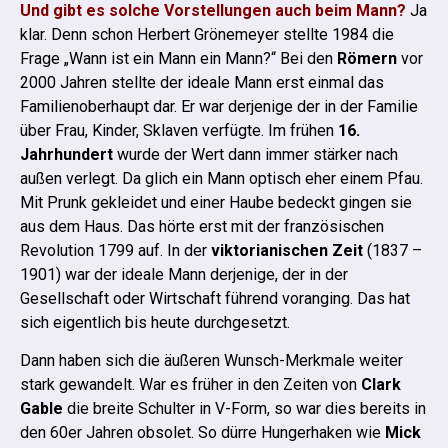
Und gibt es solche Vorstellungen auch beim Mann?
Ja
klar. Denn schon Herbert Grönemeyer stellte 1984 die
Frage „Wann ist ein Mann ein Mann?“
Bei den
Römern
vor
2000 Jahren stellte der ideale Mann erst einmal das
Familienoberhaupt dar. Er war derjenige der in der Familie
über Frau, Kinder, Sklaven verfügte.
Im frühen
16.
Jahrhundert
wurde der Wert dann immer stärker nach
außen verlegt. Da glich ein Mann optisch eher einem Pfau.
Mit Prunk gekleidet und einer Haube bedeckt gingen sie
aus dem Haus. Das hörte erst mit der französischen
Revolution 1799 auf.
In der
viktorianischen Zeit
(1837 –
1901) war der ideale Mann derjenige, der in der
Gesellschaft oder Wirtschaft führend voranging. Das hat
sich eigentlich bis heute durchgesetzt.
Dann haben sich die äußeren Wunsch-Merkmale weiter
stark gewandelt. War es früher in den Zeiten von
Clark
Gable
die breite Schulter in V-Form, so war dies bereits in
den 60er Jahren obsolet. So dürre Hungerhaken wie
Mick