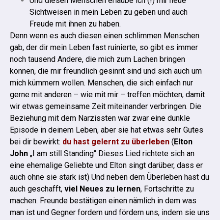
Und diesen Menschen erlaube ich (!) mir neue
Sichtweisen in mein Leben zu geben und auch
Freude mit ihnen zu haben.
Denn wenn es auch diesen einen schlimmen Menschen
gab, der dir mein Leben fast ruinierte, so gibt es immer
noch tausend Andere, die mich zum Lachen bringen
können, die mir freundlich gesinnt sind und sich auch um
mich kümmern wollen. Menschen, die sich einfach nur
gerne mit anderen – wie mit mir – treffen möchten, damit
wir etwas gemeinsame Zeit miteinander verbringen.
Die
Beziehung mit dem Narzissten war zwar eine dunkle
Episode in deinem Leben, aber sie hat etwas sehr Gutes
bei dir bewirkt:
du hast gelernt zu überleben
(
Elton
John
„I am still Standing“ Dieses Lied richtete sich an
eine ehemalige Geliebte und Elton singt darüber, dass er
auch ohne sie stark ist)
Und neben dem Überleben hast du
auch geschafft,
viel Neues zu lernen
, Fortschritte zu
machen. Freunde bestätigen einen nämlich in dem was
man ist und Gegner fordern und fördern uns, indem sie uns