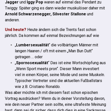
Jagger
und
Iggy Pop
waren auf einmal das Pendant zu
Twiggy. Später ging es dann wieder muskulöser daher mit
Arnold Schwarzenegger,
Silvester Stallone
und
anderen.
Und heute?
Heute ändern sich die Trents fast schon
jährlich. Da kommen auf einmal Bezeichnungen auf wie
„
Lumbersexualität
“ die vollbärtigen Männer mit
langen Haaren / oft mit einem „Man Bun Dutt“
getragen … oder
„
Spornosexualität
“ Das ist eine Wortschöpfung aus
„Wenn Sport meets pron“. Dieser Mann investiert
viel in einen Körper, seine Mode und seine Muskeln.
Typischer Vertreter sind die aktuellen Fußballstars
wie z.B. Cristiano Ronaldo.
Was aber möchte ich mit diesem fast schon epischen
Vortrag ausdrücken? Wenn du in deiner Vorstellung davon,
wie dein neuer Partner sein sollte, eine ultrafeste Meinung
hast, dann sei dir sicher, dass dich dies in eine Sackgasse