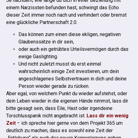
Je nachdem, wie lange du dich in einer Beziehung mit
einem Narzissten befunden hast, schwingt das Echo
dieser Zeit immer noch nach und verhindert oder bremst
eine glückliche Partnerschaft 2.0.
Das können zum einen diese ekligen, negativen
Glaubenssätze in dir sein,
oder auch ein getrübtes Urteilsvermögen durch das
ewige Gaslighting.
Und nicht zuletzt musst du erst einmal
wahrscheinlich einige Zeit investieren, um dein
angeschlagenes Selbstvertrauen in dich und deine
Person wieder gerade zu rücken.
Aber egal, von welchem Punkt du wieder aufstehst, oder
dein Leben wieder in die eigenen Hände nimmst, lass dir
bitte gesagt sein, dass Eile, Hast oder irgendeine
Torschlusspanik nicht angebracht ist.
Lass dir ein wenig
Zeit
– ich spreche hier gerne von dem Projekt 365 um
deutlich zu machen, dass es sowohl eine Zeit der
„Entlobung“ als auch des neuen Kennenlernens geben