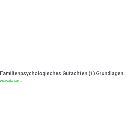
alle, die in unserer fragmentierten Welt Stabilität schaffen
wollen.
Möge der Tanz mit dem Borderliner beginnen! 😉
👉 Hier geht es zum Buchtitel
“Narzissmus verstehen”
Hör auf, mit dem Narzissten zu kämpfen und fang an,