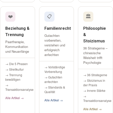
❤️
📋
🏛️
Beziehung &
Familienrecht
Philosophie
Trennung
&
Gutachten
vorbereiten,
Stoizismus
Paartherapie,
verstehen und
Kommunikation
36 Strategeme –
erfolgreich
und Neuanfänge
chinesische
anfechten
Weisheit trifft
Psychologie
→ Die 5 Phasen
→ Vollständige
→ Streitkultur
Vorbereitung
→ Trennung
→ 36 Strategeme
→ Gutachten
bewältigen
→ Stoizismus in
anfechten
→
der Praxis
→ Standards &
Transaktionsanalyse
→ Innere Stärke
Qualität
→
Alle Artikel →
Alle Artikel →
Transaktionsanalyse
Alle Artikel →