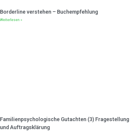
“Borderline verstehen”
und seine Sprache sprechen lernen. Wie unsere
Gesellschaft selbst zum Symptom wird und wie wir
damit umgehen können. Die U.M.W.E.G.©-Methode.
Warum fühlt sich unsere Welt zunehmend gespalten,
orientierungslos und emotional instabil an? Warum nehmen
Schwarz-Weiß-Denken, Beziehungskrisen und innere Leere
so dramatisch zu?
Ich wage in diesem Buch eine provokante These: Unsere
Gesellschaft entwickelt zunehmend Strukturen, die der
Borderline-Persönlichkeitsstörung erschreckend ähneln.