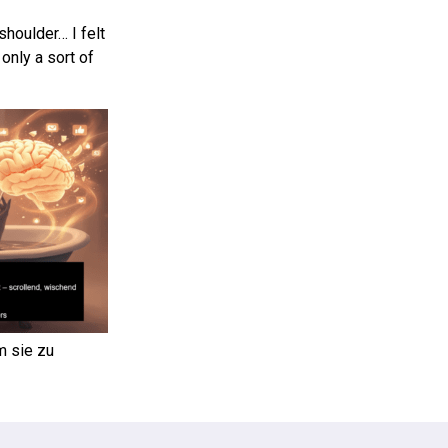
shoulder… I felt
only a sort of
m sie zu