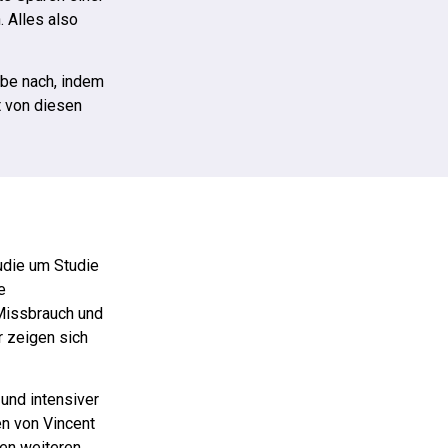
 Alles also
abe nach, indem
t von diesen
tudie um Studie
e
Missbrauch und
r zeigen sich
und intensiver
n von Vincent
len weiteren