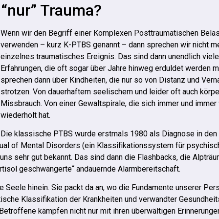
 “nur” Trauma?
Wenn wir den Begriff einer Komplexen Posttraumatischen Bela
verwenden – kurz K-PTBS genannt – dann sprechen wir nicht me
einzelnes traumatisches Ereignis. Das sind dann unendlich viel
Erfahrungen, die oft sogar über Jahre hinweg erduldet werden m
sprechen dann über Kindheiten, die nur so von Distanz und Ver
strotzen. Von dauerhaftem seelischem und leider oft auch körp
Missbrauch. Von einer Gewaltspirale, die sich immer und immer
wiederholt hat.
Die klassische PTBS wurde erstmals 1980 als Diagnose in den
anual of Mental Disorders (ein Klassifikationssystem für psychis
uns sehr gut bekannt. Das sind dann die Flashbacks, die Alpträ
ortisol geschwängerte“ andauernde Alarmbereitschaft.
ie Seele hinein. Sie packt da an, wo die Fundamente unserer Pers
istische Klassifikation der Krankheiten und verwandter Gesundhe
etroffene kämpfen nicht nur mit ihren überwältigen Erinnerunge