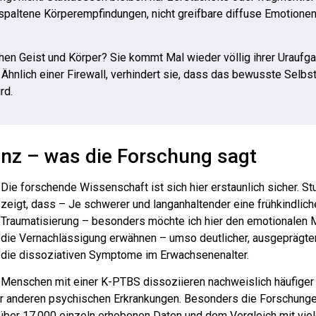
spaltene Körperempfindungen, nicht greifbare diffuse Emotionen.
en Geist und Körper? Sie kommt Mal wieder völlig ihrer Uraufg
Ähnlich einer Firewall, verhindert sie, dass das bewusste Selbs
rd.
enz – was die Forschung sagt
Die forschende Wissenschaft ist sich hier erstaunlich sicher. S
zeigt, dass – Je schwerer und langanhaltender eine frühkindlich
Traumatisierung – besonders möchte ich hier den emotionalen 
die Vernachlässigung erwähnen – umso deutlicher, ausgeprägte
die dissoziativen Symptome im Erwachsenenalter.
Menschen mit einer K-PTBS dissoziieren nachweislich häufiger 
er anderen psychischen Erkrankungen. Besonders die Forschunge
n über 17.000 einzeln erhobenen Daten und dem Vergleich mit vie