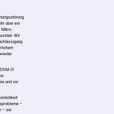
stungsstörung
hr über ein
e Mikro-
ussten. Wir
nachlässigung
erlichem
 wieder
 DSM-III
che
ume und vor
önlichkeit
itsprobleme –
n – sie