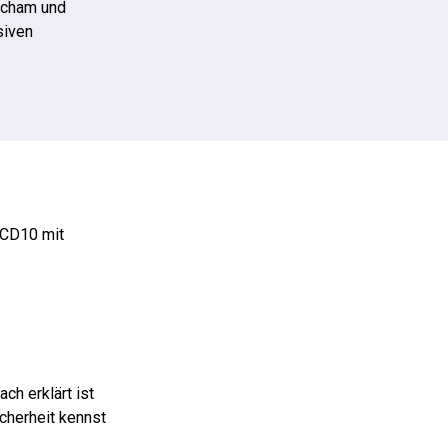
 Scham und
siven
ICD10 mit
ch erklärt ist
cherheit kennst