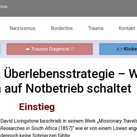
rchen
Narzissmus
Borderline
Trauma
Kontakt
➡️ Trauma Diagnose ⁉️
👉 Klick
s Überlebensstrategie – 
 auf Notbetrieb schaltet
Einstieg
David Livingstone beschrieb in seinem Werk „
Missionary Travel
Researches in South Africa
(1857)“ wie er von einem Löwen ange
dennoch keine Schmerzen fühlte.