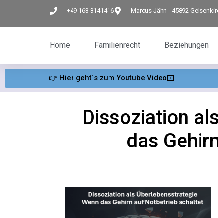
+49 163 8141416
Marcus Jähn - 45892 Gelsenki
Home
Familienrecht
Beziehungen
👉 Hier geht´s zum Youtube Video
Dissoziation al
das Gehirn