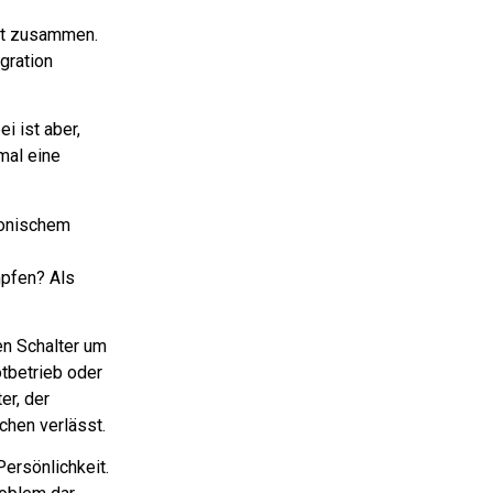
ert zusammen.
gration
ei ist aber,
mal eine
ronischem
mpfen? Als
en Schalter um
tbetrieb oder
er, der
chen verlässt.
Persönlichkeit.