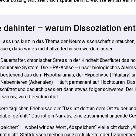
fekte Lösung war, stellt sich später beim Erwachsenen als ein Pr
e dahinter – warum Dissoziation ent
Lass uns kurz in das Thema der Neurowissenschaft eintauchen,
auch, dass wir es nicht allzu technisch werden lassen.
Dauerhafter, chronischer Stress in der Kindheit überflutet das n
neuronale System. Die HPA-Achse – unser biologisches Alarm
bestehend aus dem Hypothalamus, der Hypophyse (Pituitary) u
Nebennieren (Adrenalen) – läuft permanent auf Hochtouren. Da
schüttet und dadurch passiert dann etwas folgenschweres: De
archiv, wird beeinträchtigt.
e täglichen Erlebnisse ein: “Das ist dort an dem Ort zu der und
dabei gefühlt.” Das ist ein Narrativ, eine zusammenhängende Ge
eichert“ … wobei wir das Wort „Abspeichern“ vielleicht durch „
ingt nicht. Stattdessen bleiben nur zerstückelte oder fragmentie