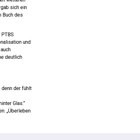
gab sich ein
en Buch des
it PTBS
nalisation und
 auch
ne deutlich
 denn der fühlt
inter Glas.”
en: „Überleben