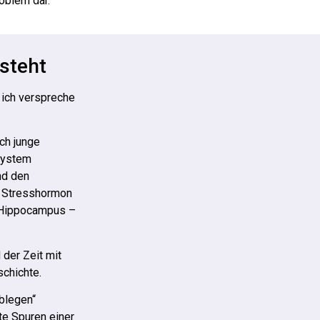
oblem dar.
steht
 ich verspreche
och junge
system
nd den
s Stresshormon
r Hippocampus –
 der Zeit mit
schichte.
Ablegen“
rte Spuren einer