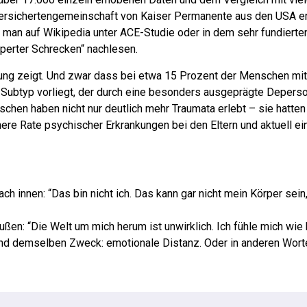
ersichertengemeinschaft von Kaiser Permanente aus den USA er
 man auf Wikipedia unter ACE-Studie oder in dem sehr fundiert
perter Schrecken“ nachlesen.
chung zeigt. Und zwar dass bei etwa 15 Prozent der Menschen m
 Subtyp vorliegt, der durch eine besonders ausgeprägte Deperso
chen haben nicht nur deutlich mehr Traumata erlebt – sie hatten
re Rate psychischer Erkrankungen bei den Eltern und aktuell ei
h innen: “Das bin nicht ich. Das kann gar nicht mein Körper sein,
ßen: “Die Welt um mich herum ist unwirklich. Ich fühle mich wie h
und demselben Zweck: emotionale Distanz. Oder in anderen Wort