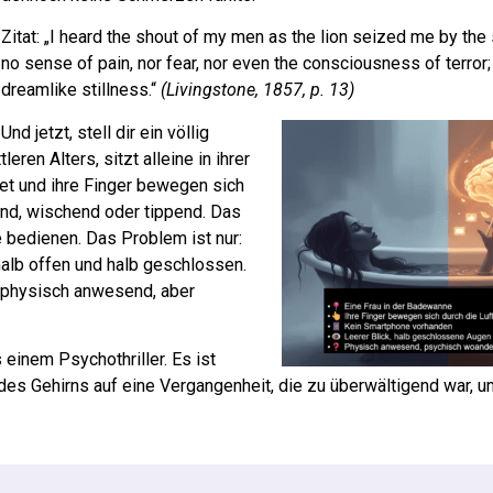
Zitat: „I heard the shout of my men as the lion seized me by the 
no sense of pain, nor fear, nor even the consciousness of terror; 
dreamlike stillness.“
(Livingstone, 1857, p. 13)
Und jetzt, stell dir ein völlig
eren Alters, sitzt alleine in ihrer
tet und ihre Finger bewegen sich
end, wischend oder tippend. Das
e bedienen. Das Problem ist nur:
halb offen und halb geschlossen.
st physisch anwesend, aber
 einem Psychothriller. Es ist
des Gehirns auf eine Vergangenheit, die zu überwältigend war, u