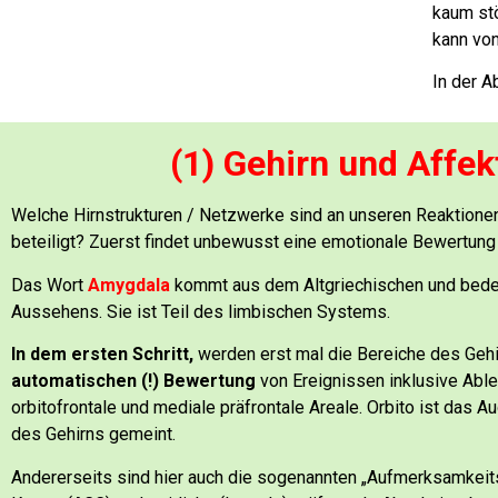
kaum st
kann vo
In der A
(1) Gehirn und Affek
Welche Hirnstrukturen / Netzwerke sind an unseren Reaktionen
beteiligt?
Zuerst findet unbewusst eine emotionale Bewertung 
Das Wort
Amygdala
kommt aus dem Altgriechischen und bed
Aussehens.
Sie ist Teil des limbischen Systems.
In dem ersten Schritt,
werden erst mal die Bereiche des Gehi
automatischen (!) Bewertung
von Ereignissen
inklusive Abl
orbitofrontale und mediale präfrontale Areale. Orbito ist das 
des Gehirns gemeint.
Andererseits sind hier auch die sogenannten „Aufmerksamkeits