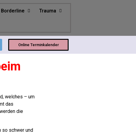
Borderline
Trauma
Online Terminkalender
beim
ild, welches – um
mt das
 werden die
n so schwer und