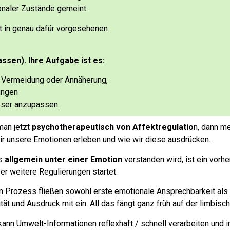
ionaler Zustände gemeint.
t in genau dafür vorgesehenen
ssen). Ihre Aufgabe ist es:
, Vermeidung oder Annäherung,
ungen
esser anzupassen.
man jetzt
psychotherapeutisch von Affektregulatio
n, dann me
ir
unsere Emotionen erleben u
nd wie wir diese ausdrücken.
as
allgemein unter einer Emotion
verstanden wird, ist
ein vorh
er weitere Regulierungen startet.
en Prozess fließen
sowohl erste emotionale Ansprechbarkeit
als
ität und Ausdruck mit ein.
All das fängt ganz früh auf der limbis
ann Umwelt-Informationen reflexhaft / schnell verarbeiten und in