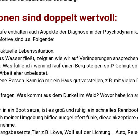
onen sind doppelt wertvoll:
ufe enthalten auch Aspekte der Diagnose in der Psychodynamik.
otive sind u.a. Folgende:
aktuelle Lebenssituation.
as Wasser fließt, zeigt an wie wir auf Veränderungen ansprechen
Was fühle ich, wenn ich auf einen Berg steigen soll? Gelingt so
 Arbeit eher unbelastet.
gene Person. Kann ich mir ein Haus gut vorstellen, z.B. mit vielen 
nsfragen. Was kommt aus dem Dunkel im Wald? Wovor habe ich a
 in ein Boot setze, ist es groß und ruhig, ein schnelles Rennboo
h meiner Umgebung hilflos ausgeliefert fühle, diese akzeptiere
d nehme.
 angsbesetzte Tier z.B. Löwe, Wolf auf der Lichtung…. Auto, Rei