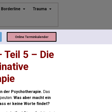
Borderline
Trauma
Online Terminkalender
 Teil 5 – Die
native
pie
in der Psychotherapie.
Das
apeuten.
Was aber macht ein
dass er keine Worte findet?