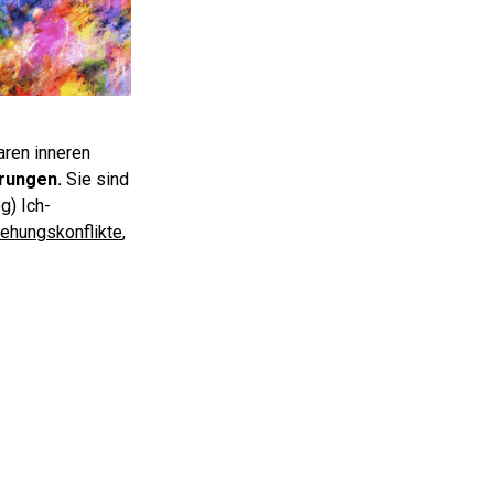
aren inneren
erungen.
Sie sind
g) Ich-
ehungskonflikte
,