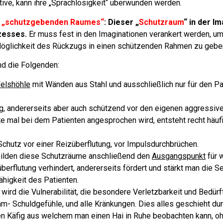
otive, kann ihre „Sprachlosigkeit“ überwunden werden.
s „schutzgebenden Raumes“
: Dieser „
Schutzraum
“ in der Im
zesses.
Er muss fest in den Imaginationen verankert werden, u
 Möglichkeit des Rückzugs in einen schützenden Rahmen zu gebe
nd die Folgenden:
elshöhle
mit Wänden aus Stahl und ausschließlich nur für den Pa
arg, andererseits aber auch schützend vor den eigenen aggressive
e mal bei dem Patienten angesprochen wird, entsteht recht häufi
chutz vor einer Reizüberflutung, vor Impulsdurchbrüchen.
 bilden diese Schutzräume anschließend den
Ausgangspunkt
für 
berflutung verhindert, andererseits fördert und stärkt man die S
ähigkeit des Patienten.
rd die Vulnerabilität, die besondere Verletzbarkeit und Bedürfti
am- Schuldgefühle, und alle Kränkungen. Dies alles geschieht du
en Käfig aus welchem man einen Hai in Ruhe beobachten kann, oh