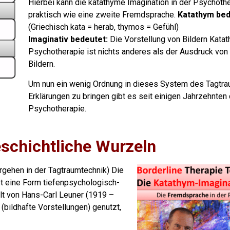
Hierbei kann die katathyme Imagination in der Psychothe
praktisch wie eine zweite Fremdsprache.
Katathym be
(Griechisch kata = herab, thymos = Gefühl)
Imaginativ bedeutet:
Die Vorstellung von Bildern
Katat
Psychotherapie ist nichts anderes als der Ausdruck von 
Bildern.
Um nun ein wenig Ordnung in dieses System des Tagtr
Erklärungen
zu bringen gibt es seit einigen Jahrzehnten
Psychotherapie.
eschichtliche Wurzeln
rgehen in der Tagtraumtechnik)
Die
st eine Form tiefenpsychologisch-
lt von Hans-Carl Leuner (1919 –
(bildhafte Vorstellungen) genutzt,