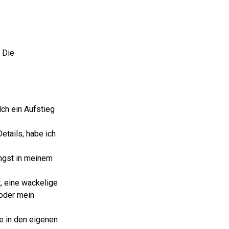
 Die
lch ein Aufstieg
Details, habe ich
ngst in meinem
t, eine wackelige
 oder mein
se in den eigenen