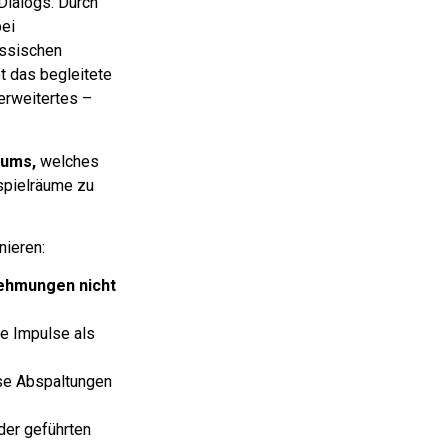
 Dialogs.
Durch
bei
lassischen
t das begleitete
erweitertes –
iums,
welches
spielräume zu
nieren:
ehmungen nicht
e Impulse als
se Abspaltungen
der geführten