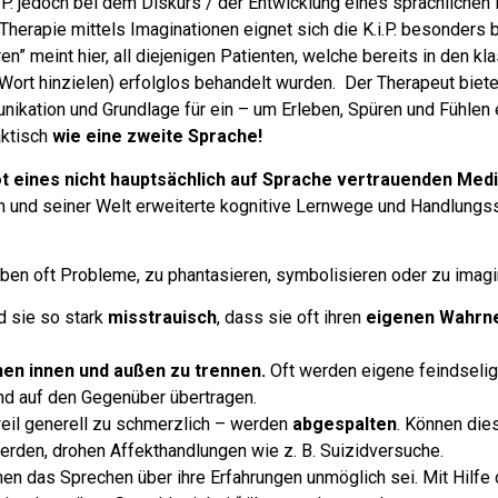
.i.P. jedoch bei dem Diskurs / der Entwicklung eines sprachlichen
herapie mittels Imaginationen eignet sich die K.i.P. besonders 
en” meint hier, all diejenigen Patienten, welche bereits in den k
Wort hinzielen) erfolglos behandelt wurden.
Der Therapeut biete
nikation und Grundlage für ein – um Erleben, Spüren und Fühlen 
aktisch
wie eine zweite Sprache!
t eines nicht hauptsächlich auf Sprache vertrauenden Med
h und seiner Welt erweiterte kognitive Lernwege und Handlungs
ben oft Probleme, zu phantasieren, symbolisieren oder zu imagi
d sie so stark
misstrauisch
, dass sie oft ihren
eigenen Wahrn
en innen und außen zu trennen.
Oft werden eigene feindselig
d auf den Gegenüber übertragen.
eil generell zu schmerzlich – werden
abgespalten
. Können die
werden, drohen Affekthandlungen wie z. B. Suizidversuche.
en das Sprechen über ihre Erfahrungen unmöglich sei. Mit Hilfe 