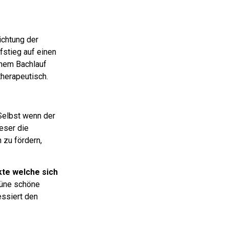
ichtung der
fstieg auf einen
inem Bachlauf
therapeutisch.
elbst wenn der
eser die
 zu fördern,
ekte welche sich
grüne schöne
essiert den