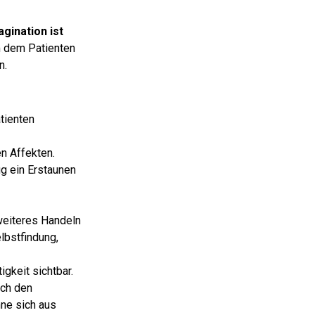
agination ist
m dem Patienten
n.
tienten
n Affekten.
g ein Erstaunen
weiteres Handeln
elbstfindung,
gkeit sichtbar.
rch den
ne sich aus