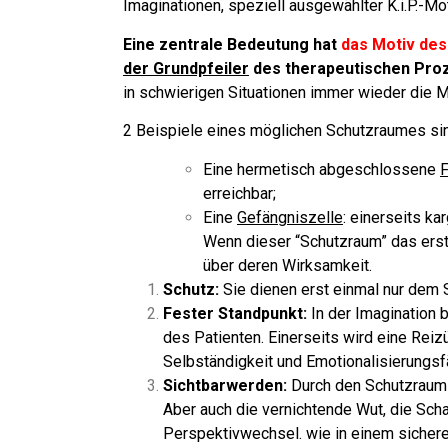
Imaginationen, speziell ausgewählter K.i.P.-M
Eine zentrale Bedeutung hat
das Motiv de
der Grundpfeiler
des therapeutischen Pro
in schwierigen Situationen immer wieder die
2 Beispiele eines möglichen Schutzraumes si
Eine hermetisch abgeschlossene
F
erreichbar;
Eine
Gefängniszelle
: einerseits k
Wenn dieser “Schutzraum” das erst
über deren Wirksamkeit.
Schutz:
Sie dienen erst einmal nur dem S
Fester Standpunkt:
In der Imagination
des Patienten. Einerseits wird eine Reizü
Selbständigkeit und Emotionalisierungsf
Sichtbarwerden:
Durch den Schutzraum wi
Aber auch die vernichtende Wut, die Sch
Perspektivwechsel. wie in einem sicher