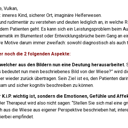
e, Vulkan,
: inneres Kind, sicherer Ort, imaginäre Helferwesen.
und rudimentär zu verstehen und deuten lediglich an, in welche R
 dem Patienten geht.
Es kann sich ein Leistungsproblem beim Au
lematik im Blumentest oder Entwicklungsbrüche beim Gang an e
 ihre Motive darum immer zweifach: sowohl diagnostisch als auch 
r noch die 2 folgenden Aspekte:
 welcher aus den Bildern nun eine Deutung herausarbeitet.
S
as bedeutet nun mein beschriebenes Bild von der Wiese?” wird di
 wieder zurück übertragen. Sein Ziel ist es, den Patienten darin
sam und sicher kognitiv beschreiben zu können.
r K.i.P. wichtig ist, sondern die Emotionen, Gefühle und Aff
er Therapeut wird also nicht sagen: “Stellen Sie sich mal eine 
h aus die Wiese aus eigener Perspektive beschrieben hat, inter
hierbei empfindet.