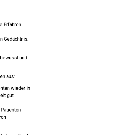
e Erfahren
in Gedächtnis,
t bewusst und
ßen aus:
nten wieder in
lt gut:
 Patienten
von