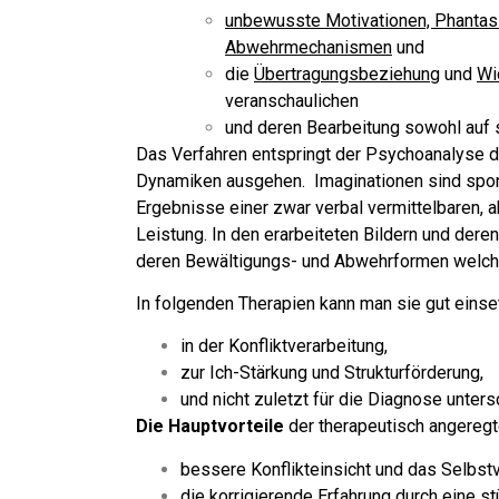
unbewusste Motivationen, Phantasi
Abwehrmechanismen
und
die
Übertragungsbeziehung
und
Wi
veranschaulichen
und deren Bearbeitung sowohl auf 
Das Verfahren entspringt der Psychoanalyse d
Dynamiken ausgehen.
Imaginationen sind spo
Ergebnisse einer zwar verbal vermittelbaren, a
Leistung.
In den erarbeiteten Bildern und der
deren Bewältigungs- und Abwehrformen welche 
In folgenden Therapien kann man sie gut einse
in der Konfliktverarbeitung,
zur Ich-Stärkung und Strukturförderung,
und nicht zuletzt für die Diagnose unters
Die Hauptvorteile
der therapeutisch angeregt
bessere Konflikteinsicht und das Selbs
die korrigierende Erfahrung durch eine 