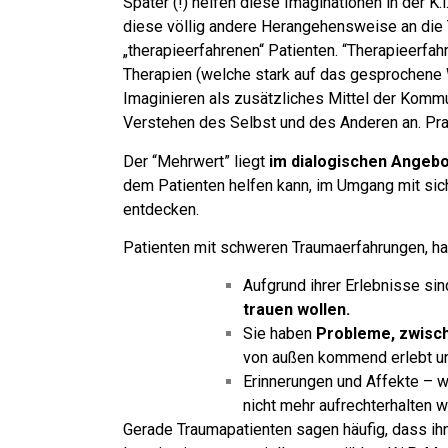
Später (!) helfen diese Imaginationen in der K
diese völlig andere Herangehensweise an die T
„therapieerfahrenen“ Patienten. “Therapieerfahr
Therapien (welche stark auf das gesprochene 
Imaginieren als zusätzliches Mittel der Kommu
Verstehen des Selbst und des Anderen an. Pr
Der “Mehrwert” liegt
im dialogischen Angebo
dem Patienten helfen kann, im Umgang mit sic
entdecken.
Patienten mit schweren Traumaerfahrungen, ha
Aufgrund ihrer Erlebnisse sin
trauen wollen.
Sie haben
Probleme, zwisch
von außen kommend erlebt un
Erinnerungen und Affekte – w
nicht mehr aufrechterhalten 
Gerade Traumapatienten sagen häufig, dass ihn