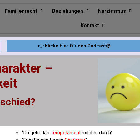
Familienrecht
Beziehungen
Narzissmus
Kontakt
👉 Klicke hier für den Podcast
arakter –
keit
rschied?
“Da geht das
Temperament
mit ihm durch”