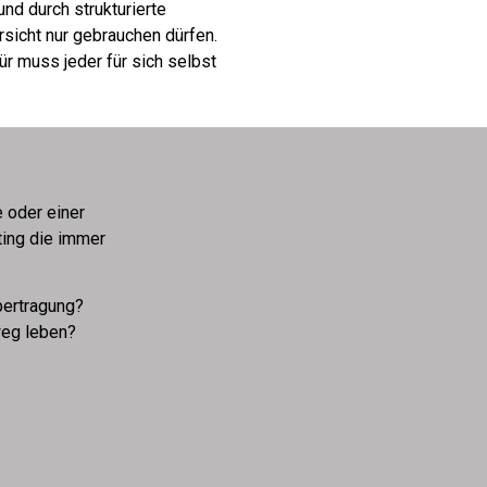
nd durch strukturierte
rsicht nur gebrauchen dürfen.
ür muss jeder für sich selbst
 oder einer
ting die immer
bertragung?
nweg leben?