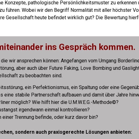
he Konzepte, pathologische Persönlichkeitsmuster zu erkennen u
zu führen.
Wobei wir den Begriff Normalität mit aller höchster Vo
e Gesellschaft heute befindet wirklich gut? Die Bewertung hierf
 miteinander ins Gespräch kommen.
e, die wir ansprechen können: Angefangen vom Umgang Borderline
törung, aber auch über Future Faking, Love Bombing und Gasligh
ellschaft zu beobachten sind.
eitsstörung, ein Perfektionismus, ein Spaltung oder eine Gegenü
us eine stabile Partnerschaft aufbauen und damit über Jahre hi
liner möglich? Wie hilft hier die U.M.W.E.G.-Methode©?
stangst irgendwann einmal kontrollieren?
n einer Trennung befinde, oder kurz davor bin?
rechen, sondern auch praxisgerechte Lösungen anbieten: